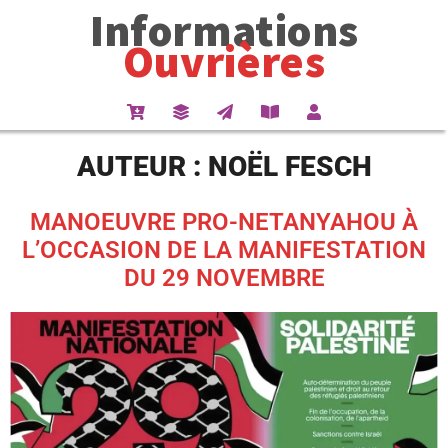
Informations
Ouvrières
AUTEUR :
NOËL FESCH
MANOEUVRE PRO-NETANYAHOU À
L’OCCASION DE LA MANIFESTATION
DU 29 NOVEMBRE