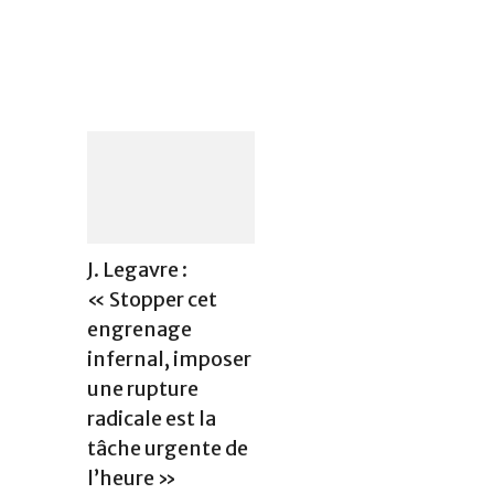
J. Legavre :
« Stopper cet
engrenage
infernal, imposer
une rupture
radicale est la
tâche urgente de
l’heure »