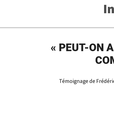
I
« PEUT-ON 
COM
Témoignage de Frédéric,