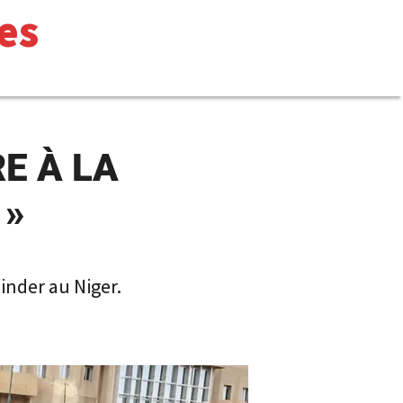
es
RE À LA
 »
inder au Niger.