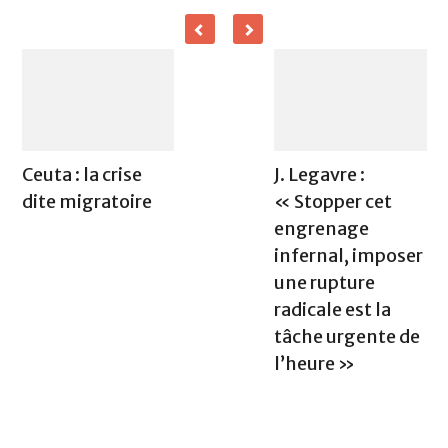
Ceuta : la crise
J. Legavre :
dite migratoire
« Stopper cet
engrenage
infernal, imposer
une rupture
radicale est la
tâche urgente de
l’heure »